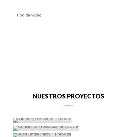
NUESTROS PROYECTOS
VIDEOCLIP «POWER» – TRIBUTO
CONCIERTO «TOSSUDAMENT LLACH»
JUDIT BRIDAL PARTY – PREBODA
TRIATLÓN XTERRA MÁLAGA
MURDER HOUSE DJ’S – AFTERMOVIE