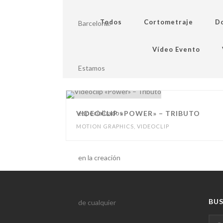
Todos
Cortometraje
D
Vídeo Evento
VIDEOCLIP «POWER» – TRIBUTO
MOTION GRAPHICS
,
VIDEOCLIP
BU